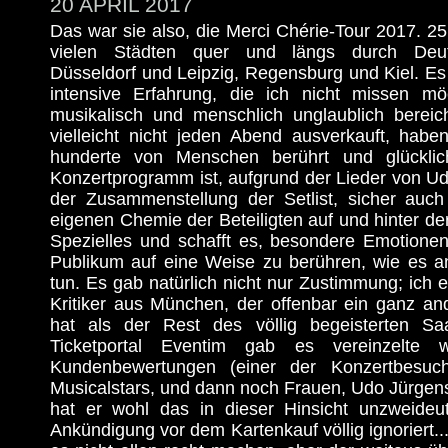
20 APRIL 2017
Das war sie also, die Merci Chérie-Tour 2017. 2
vielen Städten quer und längs durch Deut
Düsseldorf und Leipzig, Regensburg und Kiel. Es
intensive Erfahrung, die ich nicht missen m
musikalisch und menschlich unglaublich bereic
vielleicht nicht jeden Abend ausverkauft, hab
hunderte von Menschen berührt und glückli
Konzertprogramm ist, aufgrund der Lieder von U
der Zusammenstellung der Setlist, sicher auc
eigenen Chemie der Beteiligten auf und hinter d
Spezielles und schafft es, besondere Emotionen
Publikum auf eine Weise zu berühren, wie es a
tun. Es gab natürlich nicht nur Zustimmung; ich 
Kritiker aus München, der offenbar ein ganz an
hat als der Rest des völlig begeisterten S
Ticketportal Eventim gab es vereinzelte w
Kundenbewertungen (einer der Konzertbesucher
Musicalstars, und dann noch Frauen, Udo Jürgen
hat er wohl das in dieser Hinsicht unzweideu
Ankündigung vor dem Kartenkauf völlig ignoriert..