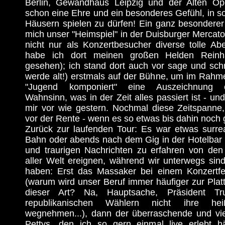
Berlin, Gewandhaus Leipzig und der Alten Ope
schon eine Ehre und ein besonderes Gefühl, in 
Häusern spielen zu dürfen! Ein ganz besonderer
mich unser "Heimspiel" in der Duisburger Mercator
nicht nur als Konzertbesucher diverse tolle Ab
habe ich dort meinen großen Helden Rein
gesehen); ich stand dort auch vor sage und sch
werde alt!) erstmals auf der Bühne, um im Rah
"Jugend komponiert" eine Auszeichnung e
Wahnsinn, was in der Zeit alles passiert ist - u
mir vor wie gestern. Nochmal diese Zeitspanne,
vor der Rente - wenn es so etwas bis dahin noch gi
Zurück zur laufenden Tour: Es war etwas surrea
Bahn oder abends nach dem Gig in der Hotelbar a
und traurigen Nachrichten zu erfahren von den 
aller Welt ereignen, während wir unterwegs si
haben: Erst das Massaker bei einem Konzertfe
(warum wird unser Beruf immer häufiger zur Plat
dieser Art? Na, Hauptsache, Präsident T
republikanischen Wählern nicht ihre hei
wegnehmen...), dann der überraschende und vi
Pettys, den ich so gern einmal live erlebt hät