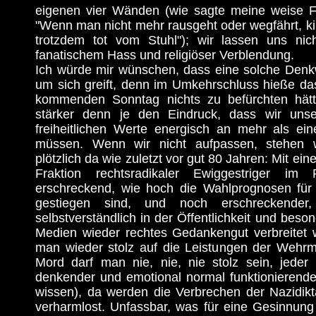
eigenen vier Wänden (wie sagte meine weise F
"Wenn man nicht mehr rausgeht oder wegfährt, k
trotzdem tot vom Stuhl"); wir lassen uns nic
fanatischem Hass und religiöser Verblendung.
Ich würde mir wünschen, dass eine solche Denk
um sich greift, denn im Umkehrschluss hieße da
kommenden Sonntag nichts zu befürchten hät
stärker denn je den Eindruck, dass wir unse
freiheitlichen Werte energisch an mehr als ein
müssen. Wenn wir nicht aufpassen, stehen 
plötzlich da wie zuletzt vor gut 80 Jahren: Mit eine
Fraktion rechtsradikaler Ewiggestriger im
erschreckend, wie hoch die Wahlprognosen für
gestiegen sind, und noch erschreckender
selbstverständlich in der Öffentlichkeit und beso
Medien wieder rechtes Gedankengut verbreitet 
man wieder stolz auf die Leistungen der Wehrm
Mord darf man nie, nie, nie stolz sein, jeder 
denkender und emotional normal funktionierende
wissen), da werden die Verbrechen der Nazidikta
verharmlost. Unfassbar, was für eine Gesinnung