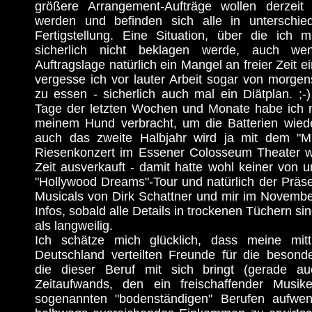
größere Arrangement-Aufträge wollen derzeit 
werden und befinden sich alle in unterschied
Fertigstellung. Eine Situation, über die ich m
sicherlich nicht beklagen werde, auch w
Auftragslage natürlich ein Mangel an freier Zeit 
vergesse ich vor lauter Arbeit sogar von morge
zu essen - sicherlich auch mal ein Diätplan. ;-
Tage der letzten Wochen und Monate habe ich 
meinem Hund verbracht, um die Batterien wied
auch das zweite Halbjahr wird ja mit dem "Mit
Riesenkonzert im Essener Colosseum Theater w
Zeit ausverkauft - damit hatte wohl keiner von un
"Hollywood Dreams"-Tour und natürlich der Präs
Musicals von Dirk Schattner und mir im Novemb
Infos, sobald alle Details in trockenen Tüchern si
als langweilig.
Ich schätze mich glücklich, dass meine mitt
Deutschland verteilten Freunde für die besond
die dieser Beruf mit sich bringt (gerade auc
Zeitaufwands, den ein freischaffender Musik
sogenannten "bodenständigen" Berufen aufw