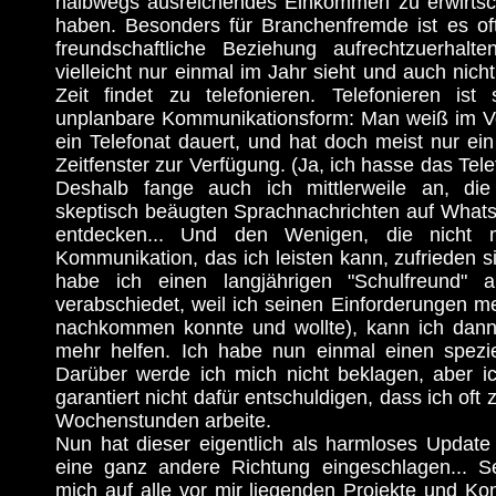
halbwegs ausreichendes Einkommen zu erwirtsch
haben. Besonders für Branchenfremde ist es oft
freundschaftliche Beziehung aufrechtzuerhal
vielleicht nur einmal im Jahr sieht und auch nicht
Zeit findet zu telefonieren. Telefonieren ist 
unplanbare Kommunikationsform: Man weiß im Vor
ein Telefonat dauert, und hat doch meist nur ei
Zeitfenster zur Verfügung. (Ja, ich hasse das Tele
Deshalb fange auch ich mittlerweile an, di
skeptisch beäugten Sprachnachrichten auf Whats
entdecken... Und den Wenigen, die nicht
Kommunikation, das ich leisten kann, zufrieden si
habe ich einen langjährigen "Schulfreund"
verabschiedet, weil ich seinen Einforderungen me
nachkommen konnte und wollte), kann ich dann l
mehr helfen. Ich habe nun einmal einen spezie
Darüber werde ich mich nicht beklagen, aber 
garantiert nicht dafür entschuldigen, dass ich of
Wochenstunden arbeite.
Nun hat dieser eigentlich als harmloses Update
eine ganz andere Richtung eingeschlagen... Se
mich auf alle vor mir liegenden Projekte und Kon