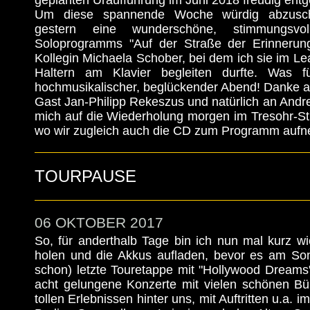
geplanten Uraufführung im Juni 2018 freudig entg
Um diese spannende Woche würdig abzuschl
gestern eine wunderschöne, stimmungsvo
Soloprogramms "Auf der Straße der Erinnerun
Kollegin Michaela Schober, bei dem ich sie im Le
Haltern am Klavier begleiten durfte. Was fü
hochmusikalischer, beglückender Abend! Danke a
Gast Jan-Philipp Rekeszus und natürlich an Andre
mich auf die Wiederholung morgen im Tresohr-St
wo wir zugleich auch die CD zum Programm auf
TOURPAUSE
06 OKTOBER 2017
So, für anderthalb Tage bin ich nun mal kurz w
holen und die Akkus aufladen, bevor es am Sonn
schon) letzte Touretappe mit "Hollywood Dreams"
acht gelungene Konzerte mit vielen schönen 
tollen Erlebnissen hinter uns, mit Auftritten u.a. i