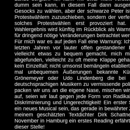
dumm sein kann, in diesem Fall dann ausge
Gesocks zu wählen, aber der schwarze Peter is
Protestwählern zuzuschieben, sondern der verfehl
solches Protestwählen erst provoziert hat.
Wahlergebnis wird künftig im Rückblick als War
für dringend nötige Veränderungen betrachtet we
Für mich war es auf jeden Fall eine Warnung: Ic
letzten Jahren vor lauter offen gestandener Po
vielleicht etwas zu bequem gemacht, mich 
abgefunden, vielleicht zu oft meine Klappe geha
kein Einzelfall; nicht umsonst bemängeln etabliert
mal unbequemen Äußerungen bekannte Küns
Grönemeyer oder Udo Lindenberg die bei z
deutschsprachigen Musikern zu vermissende poli
packen wir uns an die eigene Nase, mischen wir
auf, seien wir laut gegen jede Form von Radikal
Diskriminierung und Ungerechtigkeit! Ein erster S
ein neues Musical sein, das gerade in bewährte
meinem geschätzten Textdichter Dirk Schattn
November in Hamburg ein erstes Reading erfährt
dieser Stelle!