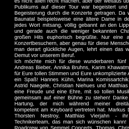
es nicht allen recht machen, aber der weitaus ü
Publikums auf dieser Tour war begeistert und
Begeisterung durch die Konzerte getragen. Da 
Baunatal beispielsweise eine ältere Dame in de
jedes Wort mitsang, völlig gebannt an den Lip
und gerade auch die weniger bekannten Cha
großen Hits euphorisch begrüßte. Nur eine
Konzertbesuchern, aber genau für diese Mensche
man derart glückliche Augen, lehrt einen das 
Demut vor unserem Beruf.
Ich möchte mich für diese wunderbaren fün
Andreas Bieber, Annika Bruhns, Karim Khawatm
für Eure tollen Stimmen und Eure unkomplizierte A
ein Spaß! Hannes Kühn, Marina Komissartchik,
Astrid Naegele, Christian Niehues und Matthias
eine Freude und eine Ehre, mit so tollen Mus
gemeinsam auf einer Bühne zu stehen! Danke
Hartung, der mich während meiner dreitäg
kompetent am Keyboard vertreten hat. Markus D
Thorsten Nestroy, Matthias Vierjahn - i
Technikerteam, das man sich wünschen kann!
Roadcrew von Semmel Concerts, Thomas, Chris