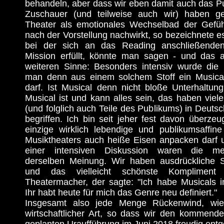
behandeln, aber dass wir eben damit auch das P
Zuschauer (und teilweise auch wir) haben ge
Theater als emotionales Wechselbad der Gefüh
nach der Vorstellung nachwirkt, so bezeichnete e
bei der sich an das Reading anschließenden
Mission erfüllt, könnte man sagen - und das 
weiteren Sinne: Besonders intensiv wurde die F
man denn aus einem solchem Stoff ein Music
darf. Ist Musical denn nicht bloße Unterhaltun
Musical ist und kann alles sein, das haben viel
(und folglich auch Teile des Publikums) in Deutsc
begriffen. Ich bin seit jeher fest davon überzeu
einzige wirklich lebendige und publikumsaffin
Musiktheaters auch heiße Eisen anpacken darf
einer intensiven Diskussion waren die m
derselben Meinung. Wir haben ausdrückliche S
und das vielleicht schönste Komplime
Theatermacher, der sagte: "Ich habe Musicals 
Ihr habt heute für mich das Genre neu definiert."
Insgesamt also jede Menge Rückenwind, wie
wirtschaftlicher Art, so dass wir den kommen