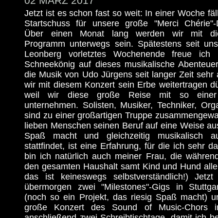
02 MÄRZ 2017
Jetzt ist es schon fast so weit: In einer Woche fä
Startschuss für unsere große "Merci Chérie"-
Über einen Monat lang werden wir mit di
Programm unterwegs sein. Spätestens seit un
Leonberg vorletztes Wochenende freue ich
Schneekönig auf dieses musikalische Abenteuer,
die Musik von Udo Jürgens seit langer Zeit sehr
wir mit diesem Konzert sein Erbe weitertragen d
weil wir diese große Reise mit so einer t
unternehmen. Solisten, Musiker, Techniker, Org
sind zu einer großartigen Truppe zusammengewac
lieben Menschen seinen Beruf auf eine Weise au
Spaß macht und gleichzeitig musikalisch a
stattfindet, ist eine Erfahrung, für die ich sehr 
bin ich natürlich auch meiner Frau, die währen
den gesamten Haushalt samt Kind und Hund allei
das ist keineswegs selbstverständlich!) Jet
übermorgen zwei "Milestones"-Gigs in Stuttg
(noch so ein Projekt, das riesig Spaß macht)
große Konzert des Sound of Music-Chors i
anschließend zwei Schreibtischtage, damit ich 