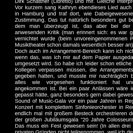
Dirk Schattner (Libretto) und mir. Gleiche Interpr
Vor kurzem sang Kathryn ebendieses Lied auch 
in Hamburg und traf dort, wie Dabeigewesene 
Zustimmung. Das tut natürlich besonders gut b
dem man überzeugt ist, das aber bei der
anwesenden Kritik (man erinnert sich: es war g
vernichtet wurde (beim unvoreingenommenen 
Musiktheater schon damals wesentlich besser an)
Doch auch im Arrangement-Bereich kann ich nich
wenn das, was ich mir auf dem Papier ausgedac
umgesetzt wird. So habe ich leider schon etliche
Kollegen verpassen müssen, die Arrangements 
gegeben hatten, und musste mir nachträglich b
alles wie vorgesehen funktioniert hat u
angekommen ist. Bei ein paar Anlässen wäre ic
gepasst hätte, ganz besonders gern dabei gewese
Sound of Music-Gala vor ein paar Jahren in Re
Konzert mit komplettem Sinfonieorchester in Reu
endlich mal mit großem Besteck orchestrieren du
der großen Jubiläumsgala "20 Jahre Colosseum
Das muss ein Fest gewesen sein! (In allen drei
privaten Gründen nicht teilgenommen, weil ich d