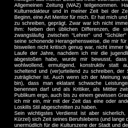
Allgemeinen Zeitung (WAZ) teilgenommen. Han
Kulturredakteur und in meiner Zeit bei der Ze
Beginn, eine Art Mentor für mich. Er hat mich und 
zu schreiben, geprägt. Zwar war ich nicht imme
ihm: Neben den üblichen Differenzen, die si
zwangsläufig zwischen "Lehrer" und "Schüler"
seine schonende Herangehensweise, die mir fü
bisweilen nicht kritisch genug war, nicht immer t
Laufe der Jahre, nachdem ich mir die jugendl
abgestoßen habe, wurde mir bewusst, dass 
wohlwollend, ermutigend, konstruktiv statt a
scheltend und (ver)urteilend zu schreiben, der 
zuträglicher ist. Auch wenn ich der Meinung 
bin), dass man eklatant schwache Leistung
benennen darf und als Kritiker, als Mittler zw
Publikum ergo, auch bis zu einem gewissen Grad 
ich mir ein, mir mit der Zeit das eine oder an
Loskills Stil abgeschnitten zu haben.
Sein wichtigstes Verdienst ist aber sicherlich
Kürzel) sich Zeit seines Berufslebens (und lange 
unermüdlich für die Kulturszene der Stadt und de