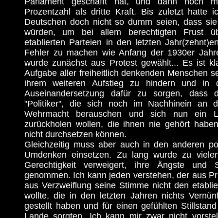
Parlament geschafft hat, und dann noch m
Prozentzahl als dritte Kraft. Bis zuletzt hatte i
Deutschen doch nicht so dumm seien, dass sie
würden, um bei allem berechtigten Frust üb
etablierten Parteien in den letzten Jahr(zehnt)e
Fehler zu machen wie Anfang der 1930er Jah
wurde zunächst aus Protest gewählt... Es ist kla
Aufgabe aller freiheitlich denkenden Menschen s
ihrem weiteren Aufstieg zu hindern und in 
Auseinandersetzung dafür zu sorgen, dass 
"Politiker", die sich noch im Nachhinein an 
Wehrmacht berauschen und sich nun ein L
zurückholen wollen, die ihnen nie gehört haben
nicht durchsetzen können.
Gleichzeitig muss aber auch in den anderen pol
Umdenken einsetzen. Zu lang wurde zu viele
Gerechtigkeit verweigert, ihre Ängste und 
genommen. Ich kann jeden verstehen, der aus Prot
aus Verzweiflung seine Stimme nicht den etabli
wollte, die in den letzten Jahren nichts Vernün
gestellt haben und für einen gefühlten Stillsta
Lande sorgten. Ich kann mir zwar nicht vorste