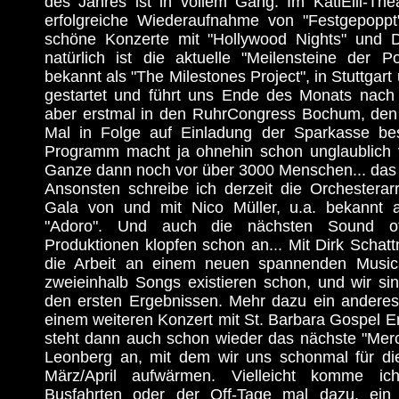
des Jahres ist in vollem Gang. Im KatiElli-The
erfolgreiche Wiederaufnahme von "Festgepoppt" 
schöne Konzerte mit "Hollywood Nights" und D
natürlich ist die aktuelle "Meilensteine der P
bekannt als "The Milestones Project", in Stuttgar
gestartet und führt uns Ende des Monats nach
aber erstmal in den RuhrCongress Bochum, den 
Mal in Folge auf Einladung der Sparkasse bes
Programm macht ja ohnehin schon unglaublich 
Ganze dann noch vor über 3000 Menschen... das w
Ansonsten schreibe ich derzeit die Orchesterar
Gala von und mit Nico Müller, u.a. bekannt a
"Adoro". Und auch die nächsten Sound of
Produktionen klopfen schon an... Mit Dirk Schatt
die Arbeit an einem neuen spannenden Musica
zweieinhalb Songs existieren schon, und wir sin
den ersten Ergebnissen. Mehr dazu ein anderes
einem weiteren Konzert mit St. Barbara Gospel 
steht dann auch schon wieder das nächste "Merc
Leonberg an, mit dem wir uns schonmal für di
März/April aufwärmen. Vielleicht komme i
Busfahrten oder der Off-Tage mal dazu, ein