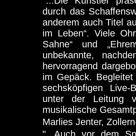
"...Die Künstler präs
durch das Schaffensw
anderem auch Titel aus
im Leben“. Viele Ohr
Sahne“ und „Ehren
unbekannte, nachden
hervorragend dargebot
im Gepäck. Begleitet
sechsköpfigen Live-
unter der Leitung 
musikalische Gesamtpa
Marlies Jenter, Zollern
"...Auch vor dem Sp