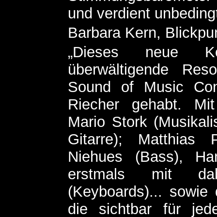
und verdient unbedingt
Barbara Kern, Blickpu
„Dieses neue Ko
überwältigende Res
Sound of Music Con
Riecher gehabt. Mi
Mario Stork (Musikal
Gitarre); Matthias 
Niehues (Bass), Ha
erstmals mit da
(Keyboards)... sowie
die sichtbar für j