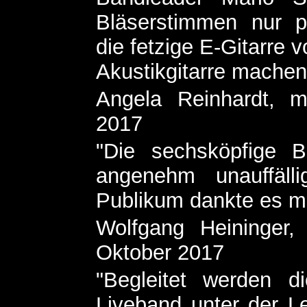
Bläserstimmen nur pe
die fetzige E-Gitarre
Akustikgitarre machen
Angela Reinhardt, m
2017
"Die sechsköpfige B
angenehm unauffäll
Publikum dankte es mi
Wolfgang Heininger,
Oktober 2017
"Begleitet werden d
Liveband unter der L