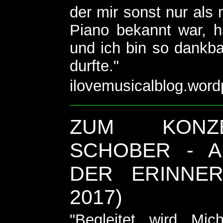
der mir sonst nur als 
Piano bekannt war, 
und ich bin so dankba
durfte."
ilovemusicalblog.word
ZUM KONZE
SCHOBER - A
ER ERINNERU
017)
"Begleitet wird Mi