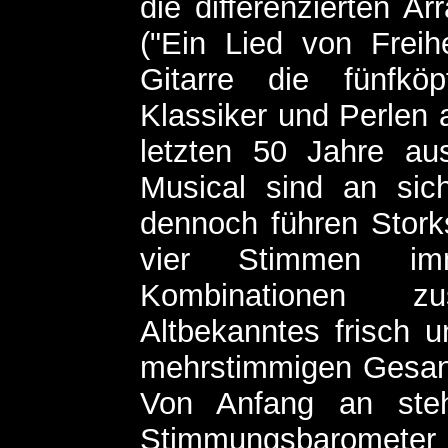
die differenzierten A
("Ein Lied von Freih
Gitarre die fünfkö
Klassiker und Perlen 
letzten 50 Jahre a
Musical sind an sic
dennoch führen Stor
vier Stimmen i
Kombinationen 
Altbekanntes frisch u
mehrstimmigen Gesang
Von Anfang an ste
Stimmungsbarometer